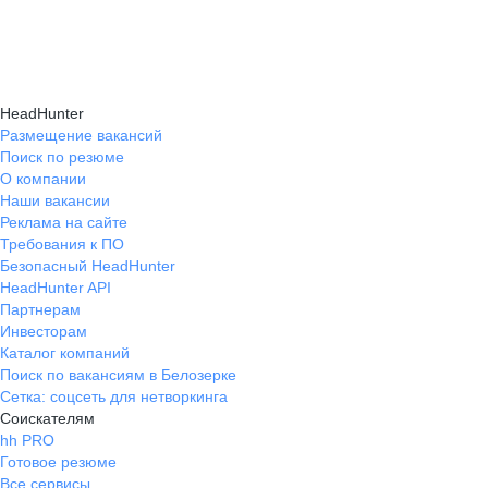
навыки, повышая шансы на успешное
текущем месте работы и о том, кому он будет
Репетиция собеседования на карьерном
трудоустройство.
полезен, с какими запросами работает.
маркетплейсе hh.ru проходит онлайн
Вы точно найдёте того, кто вам нужен!
в формате тренировки с карьерным экспертом,
HeadHunter
который моделирует интервью и дает
Размещение вакансий
Поиск по резюме
обратную связь по вашим ответам.
О компании
Наши вакансии
Реклама на сайте
Требования к ПО
Безопасный HeadHunter
HeadHunter API
Партнерам
Инвесторам
Каталог компаний
Поиск по вакансиям в Белозерке
Сетка: соцсеть для нетворкинга
Соискателям
hh PRO
Готовое резюме
Все сервисы