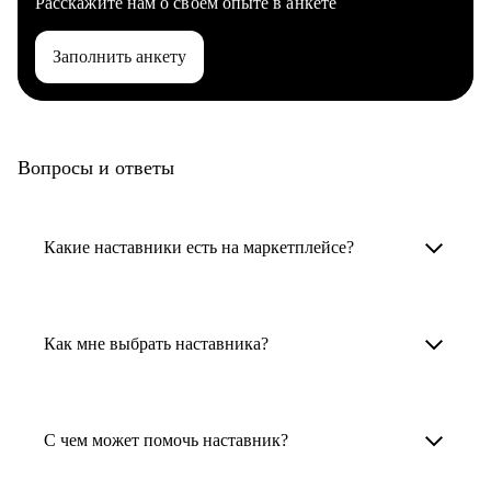
Расскажите нам о своем опыте в анкете
Заполнить анкету
Вопросы и ответы
Какие наставники есть на маркетплейсе?
Карьерные наставники — это HR-
специалисты, карьерные консультанты,
Как мне выбрать наставника?
психологи, резюмерайтеры и менторы.
Умный поиск поможет в три клика выбрать
Менторы работают в ИТ, дизайне, других
наставника для достижения вашей цели.
С чем может помочь наставник?
узкоспециализированных сферах. Они
помогут прокачать навыки, построить