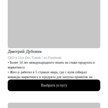
Дмитрий
Дубовик
CEO в Uno Dos Trends / ex-Facebook
• Более 14 лет международного опыта на стыке продукта и
маркетинга
• Жил и работал в 5 странах мира, где с нуля собирал
команды маркетинга и продукта для запуска проектов на
рынках США и Европы
Выбрать услугу
• Вывел на рынок UK мобильное приложение в сфере фудтех
в роли CMO
• Руководил операционными и IT-проектами в Facebook в
Дублине
• Сейчас CEO и сооснователь платформы для запуска