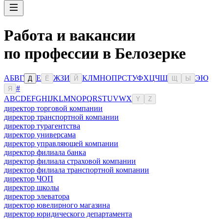
Работа и вакансии
по профессии в Белозерке
А
Б
В
Г
Е
Ж
З
И
К
Л
М
Н
О
П
Р
С
Т
У
Ф
Х
Ц
Ч
Ш
Э
Ю
Д
Ё
Й
Щ
Ы
#
Я
A
B
C
D
E
F
G
H
I
J
K
L
M
N
O
P
Q
R
S
T
U
V
W
X
Y
Z
директор торговой компании
директор транспортной компании
директор турагентства
директор универсама
директор управляющей компании
директор филиала банка
директор филиала страховой компании
директор филиала транспортной компании
директор ЧОП
директор школы
директор элеватора
директор ювелирного магазина
директор юридического департамента