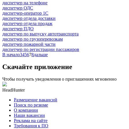
диспетчер на телефоне
диспетчер ОДС
диспетчер-оператор 1С
диспетчер отдела доставки
диспетчер отдела продаж
диспетчер ПДО
диспетчер по выпуску автотранспорта
диспетчер по грузоперевозкам
диспетчер пожарной части
диспетчер по регистрации пассажиров
В начало
3
4
5
6
7
8
дальше
Скачайте приложение
Чтобы получать уведомления о приглашениях мгновенно
HeadHunter
Размещение вакансий
Поиск по резюме
О компании
Наши вакансии
Реклама на сайте
Требования к ПО