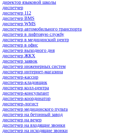
директор языковой школы
диспетчер
диспетчер 112
диспетчер BMS
диспетчер WMS
диспетчер автомобильного транспорта
диспетчер в лифтовую службу
диспетчер в медицинский центр
диспетчер в офис
диспетчер выходного дня
диспетчер ЖКХ
диспетчер заявок
диспетчер инженерных систем
диспетчер интернет-магазина
диспетчер-кассир
диспетчер-кладовщик
диспетчер колл-центра
диспетчер-консультант
диспетчер-координатор
диспетчер-логист
диспетчер медицинского пульта
диспетчер на бетонный завод
диспетчер на вечер
диспетчер на входящие звонки
диспетчер на исходящие звонки