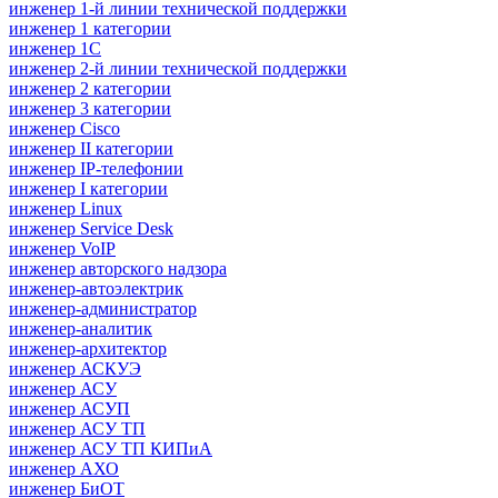
инженер 1-й линии технической поддержки
инженер 1 категории
инженер 1С
инженер 2-й линии технической поддержки
инженер 2 категории
инженер 3 категории
инженер Cisco
инженер II категории
инженер IP-телефонии
инженер I категории
инженер Linux
инженер Service Desk
инженер VoIP
инженер авторского надзора
инженер-автоэлектрик
инженер-администратор
инженер-аналитик
инженер-архитектор
инженер АСКУЭ
инженер АСУ
инженер АСУП
инженер АСУ ТП
инженер АСУ ТП КИПиА
инженер АХО
инженер БиОТ