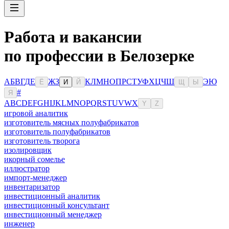
Работа и вакансии
по профессии в Белозерке
А
Б
В
Г
Д
Е
Ж
З
К
Л
М
Н
О
П
Р
С
Т
У
Ф
Х
Ц
Ч
Ш
Э
Ю
Ё
И
Й
Щ
Ы
#
Я
A
B
C
D
E
F
G
H
I
J
K
L
M
N
O
P
Q
R
S
T
U
V
W
X
Y
Z
игровой аналитик
изготовитель мясных полуфабрикатов
изготовитель полуфабрикатов
изготовитель творога
изолировщик
икорный сомелье
иллюстратор
импорт-менеджер
инвентаризатор
инвестиционный аналитик
инвестиционный консультант
инвестиционный менеджер
инженер