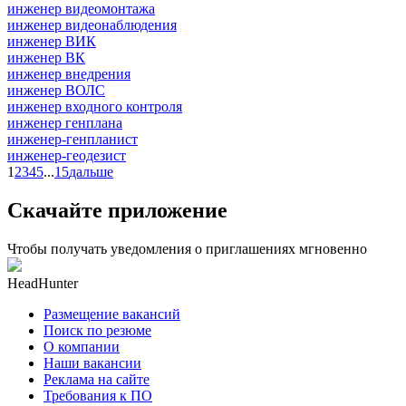
инженер видеомонтажа
инженер видеонаблюдения
инженер ВИК
инженер ВК
инженер внедрения
инженер ВОЛС
инженер входного контроля
инженер генплана
инженер-генпланист
инженер-геодезист
1
2
3
4
5
...
15
дальше
Скачайте приложение
Чтобы получать уведомления о приглашениях мгновенно
HeadHunter
Размещение вакансий
Поиск по резюме
О компании
Наши вакансии
Реклама на сайте
Требования к ПО