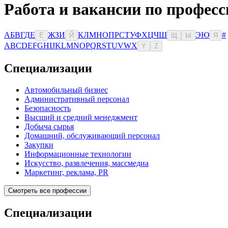
Работа и вакансии по професс
А
Б
В
Г
Д
Е
Ж
З
И
К
Л
М
Н
О
П
Р
С
Т
У
Ф
Х
Ц
Ч
Ш
Э
Ю
#
Ё
Й
Щ
Ы
Я
A
B
C
D
E
F
G
H
I
J
K
L
M
N
O
P
Q
R
S
T
U
V
W
X
Y
Z
Специализации
Автомобильный бизнес
Административный персонал
Безопасность
Высший и средний менеджмент
Добыча сырья
Домашний, обслуживающий персонал
Закупки
Информационные технологии
Искусство, развлечения, массмедиа
Маркетинг, реклама, PR
Смотреть все профессии
Специализации