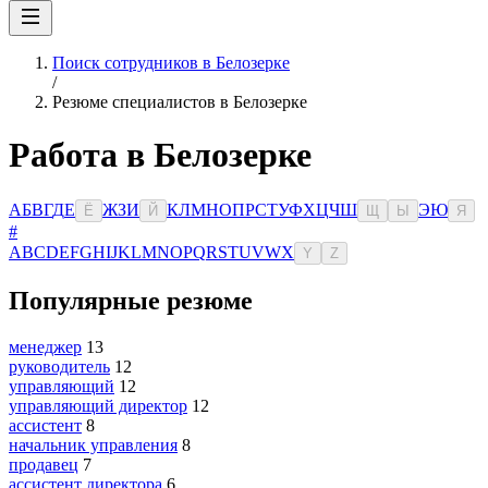
Поиск сотрудников в Белозерке
/
Резюме специалистов в Белозерке
Работа в Белозерке
А
Б
В
Г
Д
Е
Ж
З
И
К
Л
М
Н
О
П
Р
С
Т
У
Ф
Х
Ц
Ч
Ш
Э
Ю
Ё
Й
Щ
Ы
Я
#
A
B
C
D
E
F
G
H
I
J
K
L
M
N
O
P
Q
R
S
T
U
V
W
X
Y
Z
Популярные резюме
менеджер
13
руководитель
12
управляющий
12
управляющий директор
12
ассистент
8
начальник управления
8
продавец
7
ассистент директора
6