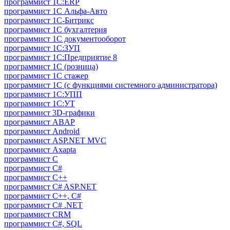
программист 1С:ERP
программист 1С Альфа-Авто
программист 1С-Битрикс
программист 1С бухгалтерия
программист 1С документооборот
программист 1С:ЗУП
программист 1С:Предприятие 8
программист 1С (розница)
программист 1С стажер
программист 1С (с функциями системного администратора)
программист 1С:УПП
программист 1С:УТ
программист 3D-графики
программист ABAP
программист Android
программист ASP.NET MVC
программист Axapta
программист C
программист C#
программист C++
программист C# ASP.NET
программист C++, C#
программист C# .NET
программист CRM
программист C#, SQL