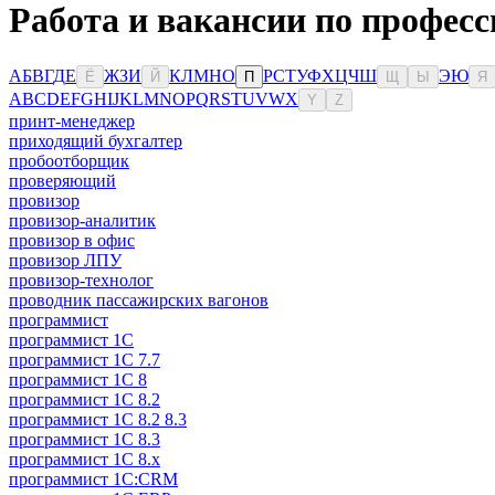
Работа и вакансии по професс
А
Б
В
Г
Д
Е
Ж
З
И
К
Л
М
Н
О
Р
С
Т
У
Ф
Х
Ц
Ч
Ш
Э
Ю
Ё
Й
П
Щ
Ы
Я
A
B
C
D
E
F
G
H
I
J
K
L
M
N
O
P
Q
R
S
T
U
V
W
X
Y
Z
принт-менеджер
приходящий бухгалтер
пробоотборщик
проверяющий
провизор
провизор-аналитик
провизор в офис
провизор ЛПУ
провизор-технолог
проводник пассажирских вагонов
программист
программист 1C
программист 1C 7.7
программист 1C 8
программист 1C 8.2
программист 1С 8.2 8.3
программист 1С 8.3
программист 1С 8.х
программист 1С:CRM