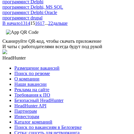
программист Delphi
программист Delphi, MS SQL
программист Delphi Oracle
программист drupal
В начало
13
14
15
16
17
...
22
дальше
Сканируйте QR-код, чтобы скачать приложение
И чаты с работодателями всегда будут под рукой
HeadHunter
Размещение вакансий
Поиск по резюме
О компании
Наши вакансии
Реклама на сайте
Требования к ПО
Безопасный HeadHunter
HeadHunter API
Партнерам
Инвесторам
Каталог компаний
Поиск по вакансиям в Белозерке
Сетка: соцсеть для нетворкинга